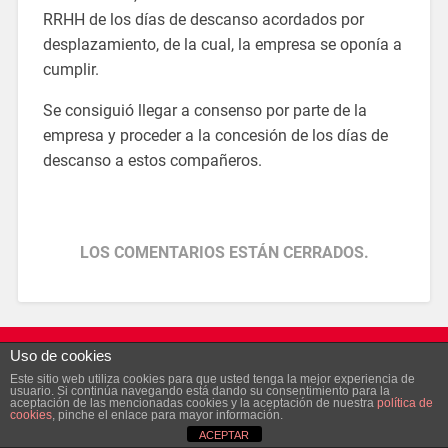
RRHH de los días de descanso acordados por
desplazamiento, de la cual, la empresa se oponía a
cumplir.
Se consiguió llegar a consenso por parte de la
empresa y proceder a la concesión de los días de
descanso a estos compañeros.
LOS COMENTARIOS ESTÁN CERRADOS.
Uso de cookies
© 2026
SECCIÓN SINDICAL DE UGT EN AYESA
IR ARRIBA ↑
Este sitio web utiliza cookies para que usted tenga la mejor experiencia de
usuario. Si continúa navegando está dando su consentimiento para la
aceptación de las mencionadas cookies y la aceptación de nuestra
política de
cookies
, pinche el enlace para mayor información.
ACEPTAR