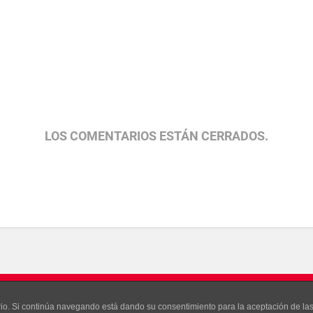
LOS COMENTARIOS ESTÁN CERRADOS.
ONA GRACIAS A
WORDPRESS
uario. Si continúa navegando está dando su consentimiento para la aceptación de l