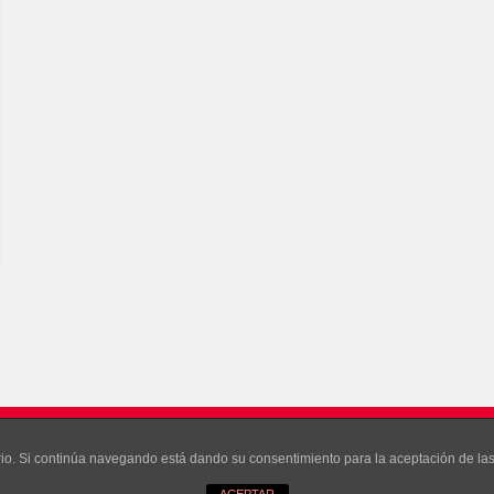
ONA GRACIAS A
WORDPRESS
uario. Si continúa navegando está dando su consentimiento para la aceptación de l