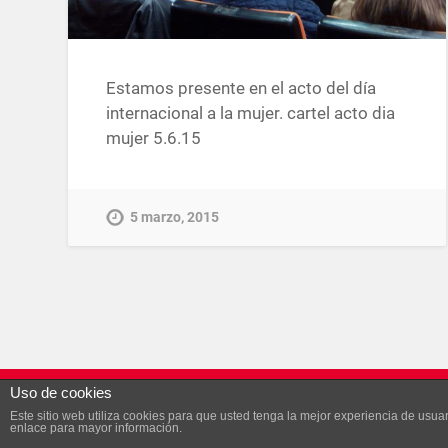
Estamos presente en el acto del día
internacional a la mujer. cartel acto dia
mujer 5.6.15
5 marzo, 2015
Uso de cookies
© 2026
SECCIÓN SINDICAL DE UGT EN AYESA
— FUNCI
Este sitio web utiliza cookies para que usted tenga la mejor experiencia de us
enlace para mayor información.