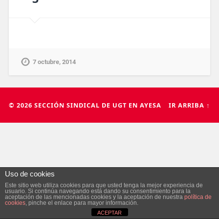
7 octubre, 2014
© 2026
SECCIÓN SINDICAL DE UGT EN AYESA
IR ARRIBA ↑
Uso de cookies
Este sitio web utiliza cookies para que usted tenga la mejor experiencia de
usuario. Si continúa navegando está dando su consentimiento para la
aceptación de las mencionadas cookies y la aceptación de nuestra
política de
cookies
, pinche el enlace para mayor información.
ACEPTAR