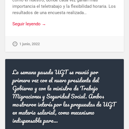
como el nuestro, donde cada vez ganan más
importancia el teletrabajo y la flexibilidad horaria. Los
resultados de una encuesta realizada…
Seguir leyendo →
1 junio, 2022
La semana pasada UGT se reunió por
primera vez con el nuevo presidente del
Gobierno y con la ministra de Trabajo
Migraciones y Seguridad Social. Ambos
mostraron interés por las propuestas de UGT
en materia salarial, como mecanismo
indispensable para…