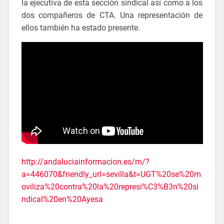
la ejecutiva de esta sección sindical así como a los
dos compañeros de CTA. Una representación de
ellos también ha estado presente.
http://andaluciainformacion.es/m/?
a=446070&friendly_url=sevilla&t=UGT%20se%20m
oviliza%20contra%20la%20represi%C3%B3n%20si
ndical%20en%20Ayesa