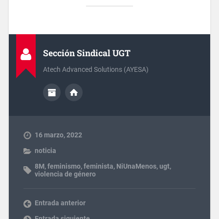
Sección Sindical UGT
Atech Advanced Solutions (AYESA)
16 marzo, 2022
noticia
8M
,
feminismo
,
feminista
,
NiUnaMenos
,
ugt
,
violencia de género
Entrada anterior
Entrada siguiente