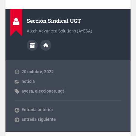
Sección Sindical UGT
Atech Advanced Solutions (AYESA)
20 octubre, 2022
noticia
ayesa
,
elecciones
,
ugt
Entrada anterior
Entrada siguiente