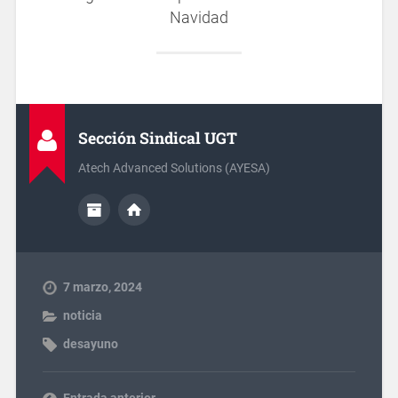
Navidad
Sección Sindical UGT
Atech Advanced Solutions (AYESA)
7 marzo, 2024
noticia
desayuno