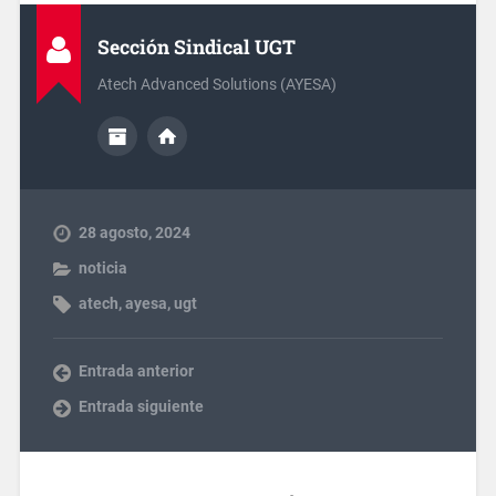
Sección Sindical UGT
Atech Advanced Solutions (AYESA)
28 agosto, 2024
noticia
atech
,
ayesa
,
ugt
Entrada anterior
Entrada siguiente