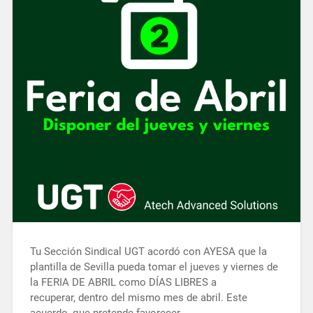
Tu Sección Sindical UGT acordó con AYESA que la
plantilla de Sevilla pueda tomar el jueves y viernes de
la FERIA DE ABRIL como DÍAS LIBRES a
recuperar, dentro del mismo mes de abril. Este