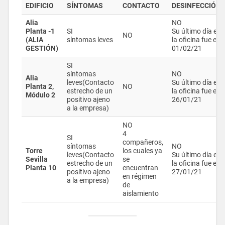
EDIFICIO
SÍNTOMAS
CONTACTO
DESINFECCIÓN
Alia
NO
Planta -1
SI
Su último día en
NO
(ALIA
síntomas leves
la oficina fue el
GESTIÓN)
01/02/21
SI
síntomas
NO
Alia
leves(Contacto
Su último día en
Planta 2,
NO
estrecho de un
la oficina fue el
Módulo 2
positivo ajeno
26/01/21
a la empresa)
NO
4
SI
compañeros,
síntomas
NO
Torre
los cuales ya
leves(Contacto
Su último día en
Sevilla
se
estrecho de un
la oficina fue el
Planta 10
encuentran
positivo ajeno
27/01/21
en régimen
a la empresa)
de
aislamiento