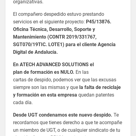
organizativas.
El compañero
de
spedido estuvo prestando
servicios en el siguiente proyecto:
P45/13876.
Oficina Técnica,
De
sarrollo, Soporte y
Mantenimiento (CONTR 2019/331767,
SGT070/19TIC. LOTE1) para el cliente Agencia
Digital
de
Andalucía.
En ATECH ADVANCED SOLUTIONS el
plan
de
formación es NULO.
En las
cartas
de
de
spido, podemos ver que las excusas
siempre son las mismas y que
la falta
de
reciclaje
y formación en esta empresa
quedan patentes
cada día.
De
sde
UGT
condenamos est
e nuevo
de
spido.
Te
recordamos que tienes
de
recho a que te acompañe
un miembro
de
UGT
, o
de
cualquier sindicato
de
tu