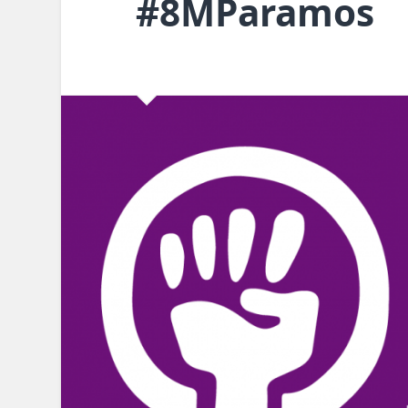
#8MParamos