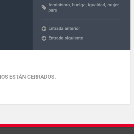
feminismo
,
huelga
,
igualdad
,
mujer
,
paro
Entrada anterior
Entrada siguiente
IOS ESTÁN CERRADOS.