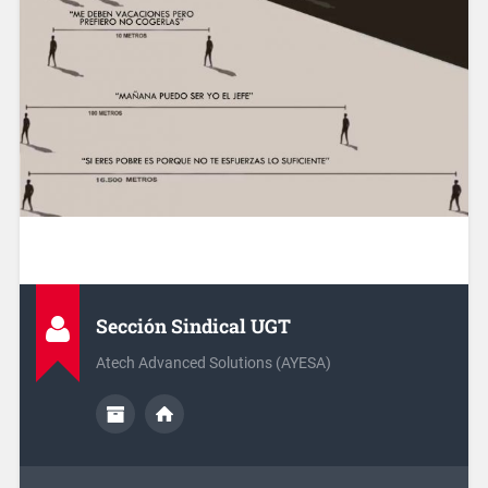
Sección Sindical UGT
Atech Advanced Solutions (AYESA)