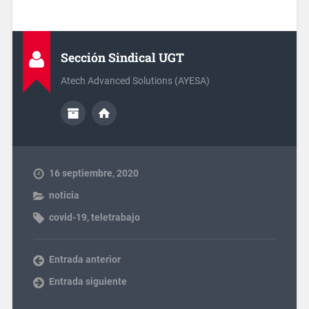
Sección Sindical UGT
Atech Advanced Solutions (AYESA)
16 septiembre, 2020
noticia
covid-19
,
teletrabajo
Entrada anterior
Entrada siguiente