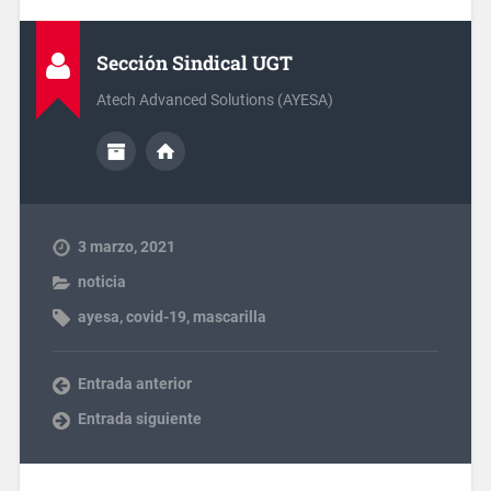
Sección Sindical UGT
Atech Advanced Solutions (AYESA)
3 marzo, 2021
noticia
ayesa
,
covid-19
,
mascarilla
Entrada anterior
Entrada siguiente