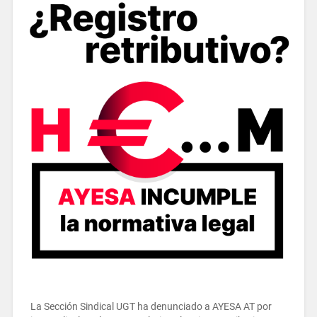
La Sección Sindical UGT ha denunciado a AYESA AT por