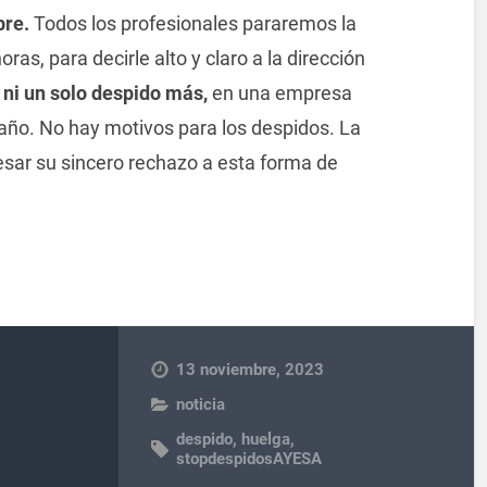
bre.
Todos los profesionales pararemos la
s, para decirle alto y claro a la dirección
r
ni un solo despido más,
en una empresa
 año. No hay motivos para los despidos. La
resar su sincero rechazo a esta forma de
13 noviembre, 2023
noticia
despido
,
huelga
,
stopdespidosAYESA