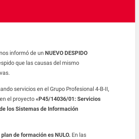
 nos informó
de
un
NUEVO
DE
SPIDO
e
spido que las causas
de
l mismo
ivas.
ndo servicios en el Grupo Profesional 4-B-II,
en el proyecto
«P45/14036/01: Servicios
de
los Sistemas
de
Información
 plan
de
formación es NULO.
En las