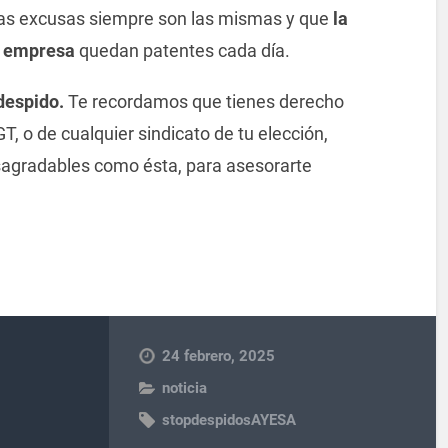
las excusas siempre son las mismas y que
la
a empresa
quedan patentes cada día.
de
spido.
Te recordamos que tienes
de
recho
GT
, o
de
cualquier sindicato
de
tu elección,
sagradables como ésta, para asesorarte
24 febrero, 2025
noticia
stopdespidosAYESA