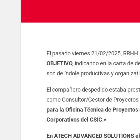
El pasado viernes 21/02/2025, RRHH
OBJETIVO,
indicando en la carta
de
d
son
de
índole productivas y organizat
El compañero
de
spedido estaba presta
como Consultor/Gestor
de
Proyectos 
para la Oficina Técnica
de
Proyectos
Corporativos
de
l CSIC.»
En ATECH ADVANCED SOLUTIONS el