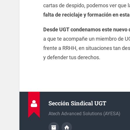
cartas
de
de
spido, podemos ver que 
falta
de
reciclaje y formación en est
De
sde
UGT
condenamos este nuevo
a que te acompañe un miembro
de
U
frente a RRHH, en situaciones tan
de
y
de
fender tus
de
rechos.
Sección Sindical UGT
Atech Advanced Solutions (AYESA)