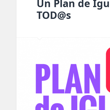
Un Plan de Igu
TOD@s