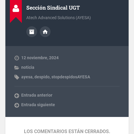
Sección Sindical UGT
Atech Advanced Solutions (AYESA)
12 noviembre, 2024
noticia
ayesa
,
despido
,
stopdespidosAYESA
Entrada anterior
Entrada siguiente
LOS COMENTARIOS ESTÁN CERRADOS.