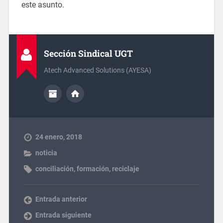
este asunto.
Sección Sindical UGT
Atech Advanced Solutions (AYESA)
24 enero, 2018
noticia
conciliación
,
formación
,
reciclaje
Entrada anterior
Entrada siguiente