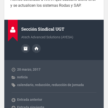
y se actualicen los sistemas Rodas y SAP.
Sección Sindical UGT
Atech Advanced Solutions (AYESA)
20 marzo, 2017
noticia
calendario
,
reducción
,
reducción de jornada
Entrada anterior
Entrada siguiente