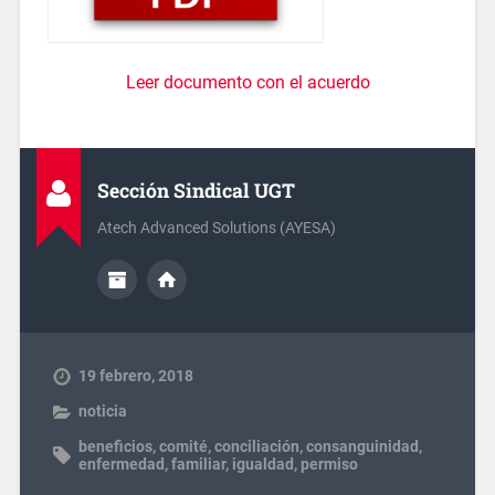
Leer documento con el acuerdo
Sección Sindical UGT
Atech Advanced Solutions (AYESA)
19 febrero, 2018
noticia
beneficios
,
comité
,
conciliación
,
consanguinidad
,
enfermedad
,
familiar
,
igualdad
,
permiso